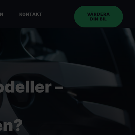
EN
KONTAKT
VÄRDERA
DIN BIL
deller –
en?