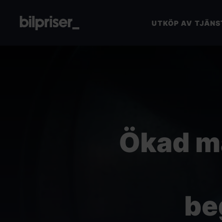
UTKÖP AV TJÄNS
Utköp av tjänstebil
Företagstjänster
+
Bilmarknaden
Ökad må
Kontakt
VÄRDERA DIN BIL
be