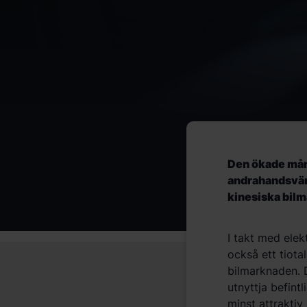
Den ökade mån
andrahandsvärd
kinesiska bil
I takt med elek
också ett tiota
bilmarknaden. D
utnyttja befint
minst attraktiv