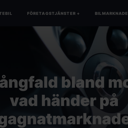
TEBIL
FÖRETAGSTJÄNSTER
+
BILMARKNAD
ngfald bland mo
vad händer på
gagnatmarknad