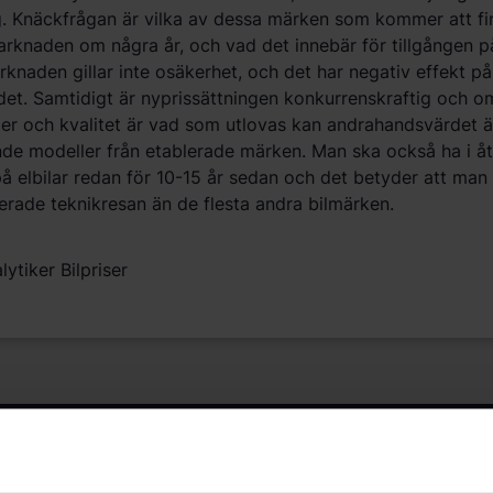
. Knäckfrågan är vilka av dessa märken som kommer att fi
rknaden om några år, och vad det innebär för tillgången p
rknaden gillar inte osäkerhet, och det har negativ effekt på
et. Samtidigt är nyprissättningen konkurrenskraftig och o
r och kvalitet är vad som utlovas kan andrahandsvärdet änd
e modeller från etablerade märken. Man ska också ha i åt
på elbilar redan för 10-15 år sedan och det betyder att ma
ierade teknikresan än de flesta andra bilmärken.
lytiker Bilpriser
LÄS MER