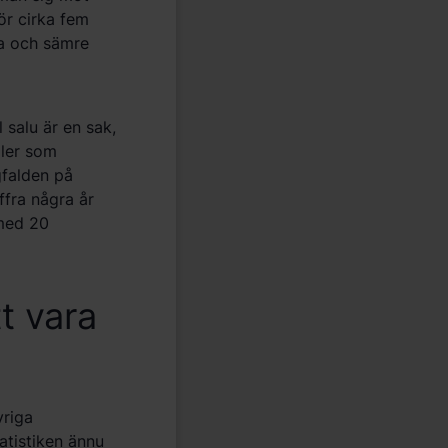
ör cirka fem
na och sämre
l salu är en sak,
ller som
gfalden på
fra några år
 med 20
t vara
vriga
atistiken ännu