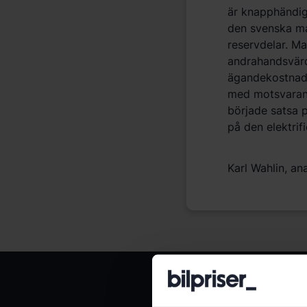
är knapphändig
den svenska ma
reservdelar. Ma
andrahandsvärd
ägandekostnade
med motsvarand
började satsa 
på den elektrif
Karl Wahlin, ana