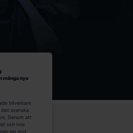
g
in många nya
ade tillverkare
å den svenska
are. Genom att
et och inte
 man sig mot