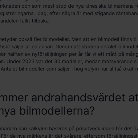
arknaden och som mest stod de nya kinesiska bilmärkena f
egistreringarna. Idag, efter några år med stigande ränteba
andelen fallit tillbaka.
etyder också fler bilmodeller. Men att en bilmodell finns til
tiskt säljer är en annan. Genom att studera antalet bilmode
ör hälften av nyförsäljningen per år får vi ett mått på mån
n. Under 2023 var det 30 modeller, medan motsvarande sif
. Antalet bilmodeller som säljer i hög volym har alltså ökat
mmer andrahandsvärdet at
 nya bilmodellerna?
 märken kan kalkylen baseras på prisutvecklingen för det ö
För de nya märkena är det svårare, eftersom försäljningsst