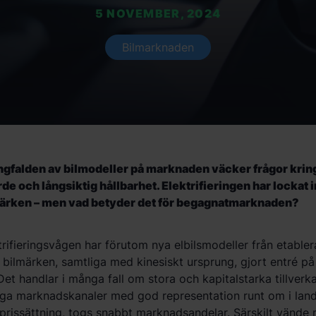
5 NOVEMBER, 2024
Bilmarknaden
gfalden av bilmodeller på marknaden väcker frågor krin
e och långsiktig hållbarhet. Elektrifieringen har lockat 
märken – men vad betyder det för begagnatmarknaden?
trifieringsvågen har förutom nya elbilsmodeller från etabler
l bilmärken, samtliga med kinesiskt ursprung, gjort entré p
et handlar i många fall om stora och kapitalstarka tillverk
liga marknadskanaler med god representation runt om i land
 prissättning, togs snabbt marknadsandelar. Särskilt vände