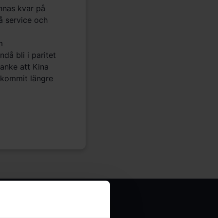
nnas kvar på
å service och
m
å bli i paritet
anke att Kina
n kommit längre