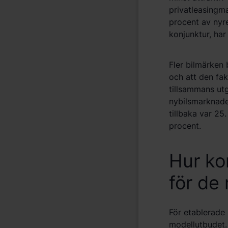
privatleasingm
procent av nyr
konjunktur, har 
Fler bilmärken b
och att den fak
tillsammans utg
nybilsmarknade
tillbaka var 25
procent.
Hur ko
för de
För etablerade
modellutbudet. 