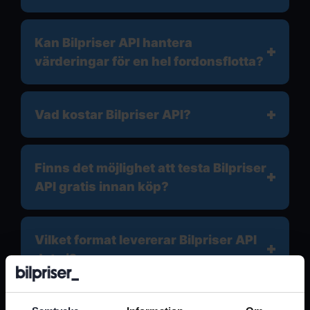
Kan Bilpriser API hantera
värderingar för en hel fordonsflotta?
Vad kostar Bilpriser API?
Finns det möjlighet att testa Bilpriser
API gratis innan köp?
Vilket format levererar Bilpriser API
data i?