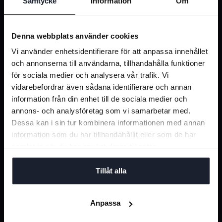
Finns det teknisk dokumentation
Samtycke
Information
Om
och exempel för Bilpriser API?
Denna webbplats använder cookies
Vi använder enhetsidentifierare för att anpassa innehållet
Hur kommer jag igång med Bilpriser
och annonserna till användarna, tillhandahålla funktioner
API?
för sociala medier och analysera vår trafik. Vi
vidarebefordrar även sådana identifierare och annan
information från din enhet till de sociala medier och
annons- och analysföretag som vi samarbetar med.
>> Här kan du läsa mer om Bilpriser API
Dessa kan i sin tur kombinera informationen med annan
information som du har tillhandahållit eller som de har
samlat in när du har använt deras tjänster.
Tillåt alla
Kontakta oss för mer information
Anpassa