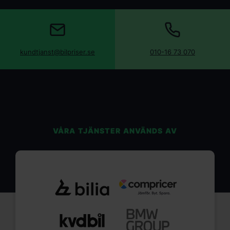
kundtjanst@bilpriser.se
010-16 73 070
VÅRA TJÄNSTER ANVÄNDS AV