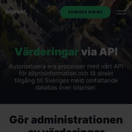
VÄRDERA DIN BIL
Utköp av tjänstebil
Värderingar
via API
Företagstjänster
+
Automatisera era processer med vårt API
Bilmarknaden
för bilprisinformation och få direkt
tillgång till Sveriges mest omfattande
databas över bilpriser.
Kontakt
Om oss
Gör administrationen
VÄRDERA DIN BIL