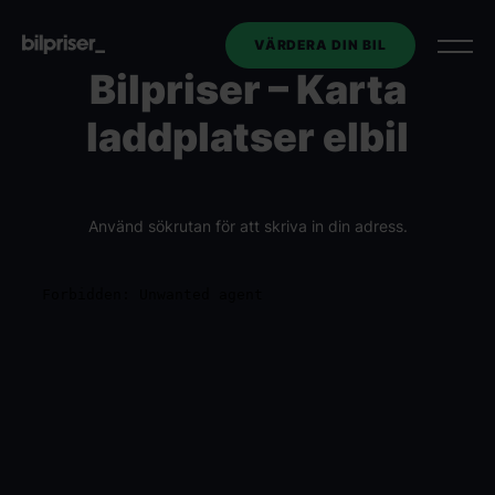
VÄRDERA DIN BIL
Bilpriser – Karta
laddplatser elbil
Utköp av tjänstebil
Företagstjänster
+
Använd sökrutan för att skriva in din adress.
Bilmarknaden
Kontakt
Om oss
VÄRDERA DIN BIL