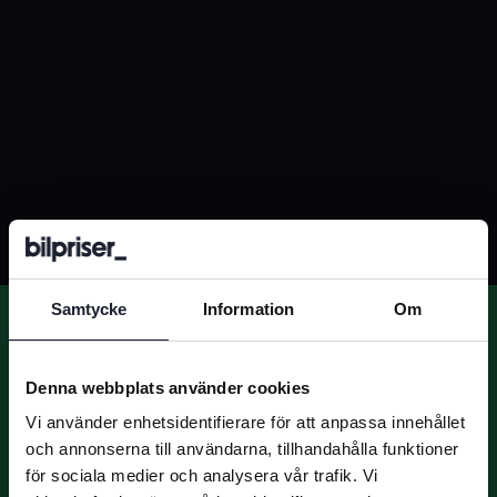
Samtycke
Information
Om
Denna webbplats använder cookies
Vi använder enhetsidentifierare för att anpassa innehållet
Vi vill vara den självklara destinationen inför varje bilaffär
och annonserna till användarna, tillhandahålla funktioner
och bilbranschens digitala kompass. Vi skapar trygghet för
för sociala medier och analysera vår trafik. Vi
privatpersoner och hjälper branschen att göra fler och