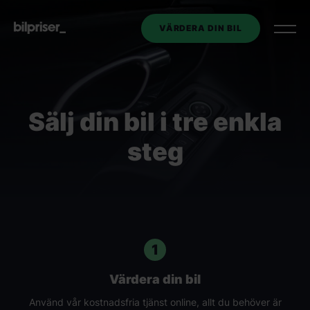
VÄRDERA DIN BIL
Utköp av tjänstebil
Sälj din bil i tre enkla
Företagstjänster
+
steg
Bilmarknaden
Kontakt
1
Om oss
Värdera din bil
VÄRDERA DIN BIL
Använd vår kostnadsfria tjänst online, allt du behöver är