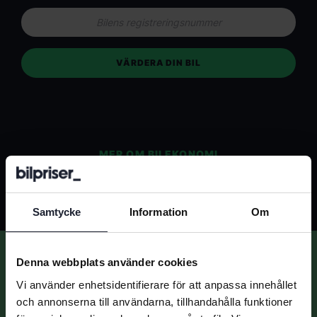
VÄRDERA DIN BIL
MER OM BILEKONOMI
Samtycke
Information
Om
Denna webbplats använder cookies
BILVÄRDERING
Vi använder enhetsidentifierare för att anpassa innehållet
Gör en enkel värdering och få all hjälp du
och annonserna till användarna, tillhandahålla funktioner
behöver!