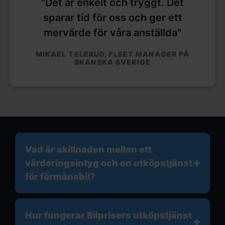
"Det är enkelt och tryggt. Det
sparar tid för oss och ger ett
mervärde för våra anställda"
MIKAEL TELERUD, FLEET MANAGER PÅ
SKANSKA SVERIGE
Vad är skillnaden mellan ett
värderingsintyg och en utköpstjänst
för förmånsbil?
Hur fungerar Bilprisers utköpstjänst