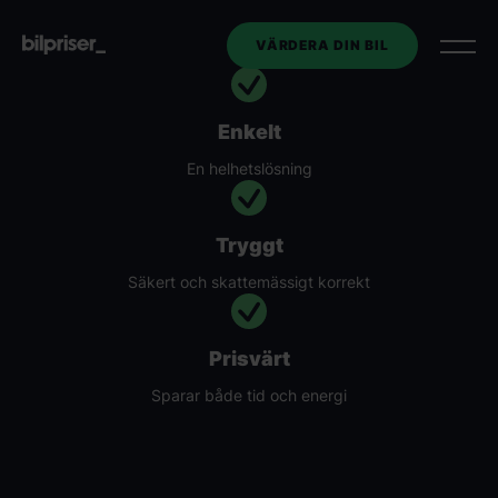
VÄRDERA DIN BIL
Enkelt
Utköp av tjänstebil
En helhetslösning
Företagstjänster
+
Tryggt
Bilmarknaden
Säkert och skattemässigt korrekt
Kontakt
Prisvärt
Sparar både tid och energi
Om oss
VÄRDERA DIN BIL