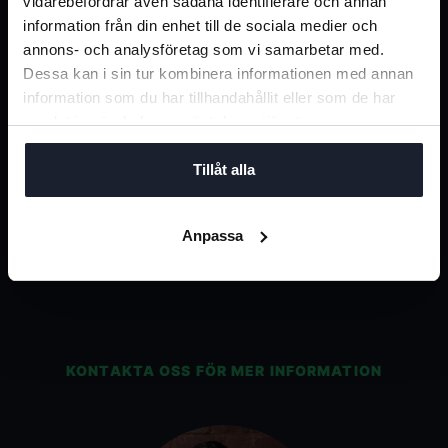
försäljning av förmånsbil?
vidarebefordrar även sådana identifierare och annan
information från din enhet till de sociala medier och
annons- och analysföretag som vi samarbetar med.
Dessa kan i sin tur kombinera informationen med annan
Varför ska jag välja Bilprisers
information som du har tillhandahållit eller som de har
värderingsintyg?
samlat in när du har använt deras tjänster.
Tillåt alla
Hur tar Bilpriser fram ett
skattemässigt korrekt
Anpassa
värderingsintyg?
KONTAKTA OSS FÖR MER INFORMATION