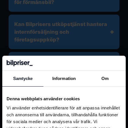
för förmånsbil?
Kan Bilprisers utköpstjänst hantera
internförsäljning och
företagsuppköp?
Erbjuder Bilpriser finansiering och
garanti vid utköp av förmånsbil?
Samtycke
Information
Om
Vad är ett värderingsintyg för
förmånsbil?
Denna webbplats använder cookies
Vi använder enhetsidentifierare för att anpassa innehållet
och annonserna till användarna, tillhandahålla funktioner
När krävs ett värderingsintyg vid
för sociala medier och analysera vår trafik. Vi