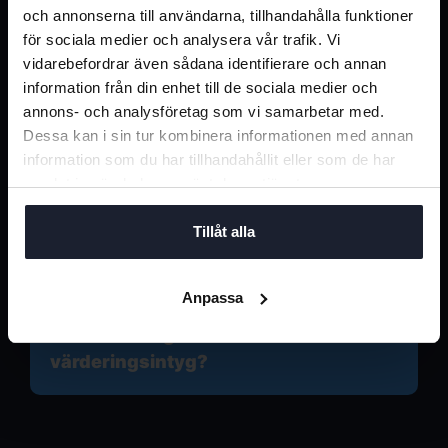
och annonserna till användarna, tillhandahålla funktioner
förmånsbil?
för sociala medier och analysera vår trafik. Vi
vidarebefordrar även sådana identifierare och annan
information från din enhet till de sociala medier och
När krävs ett värderingsintyg vid
annons- och analysföretag som vi samarbetar med.
försäljning av förmånsbil?
Dessa kan i sin tur kombinera informationen med annan
information som du har tillhandahållit eller som de har
samlat in när du har använt deras tjänster.
Varför ska jag välja Bilprisers
värderingsintyg?
Tillåt alla
Anpassa
Hur tar Bilpriser fram ett
skattemässigt korrekt
värderingsintyg?