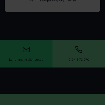
magnus.borjesson@bilpriser.se
kundtjanst@bilpriser.se
010-16 73 070