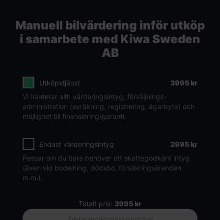
Manuell bilvärdering inför utköp
i samarbete med Kiwa Sweden
AB
Utköpstjänst
3995
kr
Vi hanterar allt: värderingsintyg, försäljnings­
administration (avräkning, registrering, ägarbyte) och
möjlighet till finansiering/garanti.
Endast värderingsintyg
2995
kr
Passar om du bara behöver ett skattegodkänt intyg
(även vid bodelning, dödsbo, försäkringsärenden
m.m.).
Totalt pris:
3995
kr