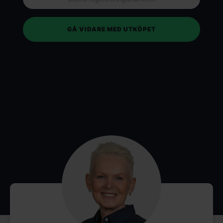
GÅ VIDARE MED UTKÖPET