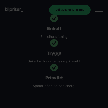
VÄRDERA DIN BIL
Enkelt
Utköp av tjänstebil
En helhetslösning
Företagstjänster
+
Tryggt
Bilmarknaden
Säkert och skattemässigt korrekt
Kontakt
Prisvärt
Sparar både tid och energi
Om oss
VÄRDERA DIN BIL