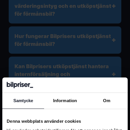
värderingsintyg och en utköpstjänst
för förmånsbil?
Hur fungerar Bilprisers utköpstjänst
för förmånsbil?
Kan Bilprisers utköpstjänst hantera
internförsäljning och
företagsuppköp?
Samtycke
Information
Om
Erbjuder Bilpriser finansiering och
garanti vid utköp av förmånsbil?
Denna webbplats använder cookies