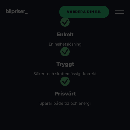
VÄRDERA DIN BIL
Enkelt
Utköp av tjänstebil
En helhetslösning
Företagstjänster
+
Tryggt
Bilmarknaden
Säkert och skattemässigt korrekt
Kontakt
Prisvärt
Sparar både tid och energi
Om oss
VÄRDERA DIN BIL