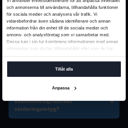
Vi använder enhetsidentifierare för att anpassa innehållet
Vad är ett värderingsintyg för
och annonserna till användarna, tillhandahålla funktioner
förmånsbil?
för sociala medier och analysera vår trafik. Vi
vidarebefordrar även sådana identifierare och annan
information från din enhet till de sociala medier och
När krävs ett värderingsintyg vid
annons- och analysföretag som vi samarbetar med.
försäljning av förmånsbil?
Dessa kan i sin tur kombinera informationen med annan
information som du har tillhandahållit eller som de har
samlat in när du har använt deras tjänster.
Varför ska jag välja Bilprisers
Tillåt alla
värderingsintyg?
Anpassa
Hur tar Bilpriser fram ett
skattemässigt korrekt
värderingsintyg?