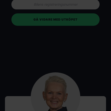
GÅ VIDARE MED UTKÖPET