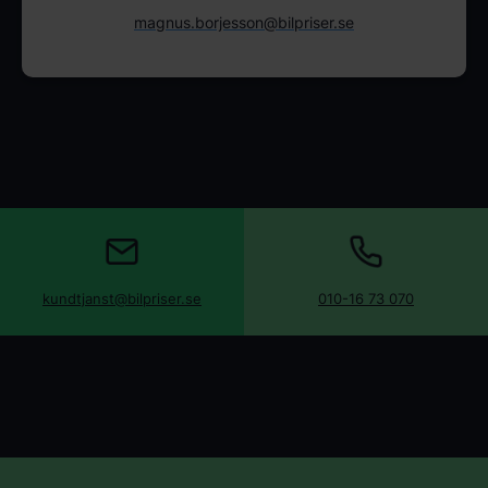
magnus.borjesson@bilpriser.se
kundtjanst@bilpriser.se
010-16 73 070