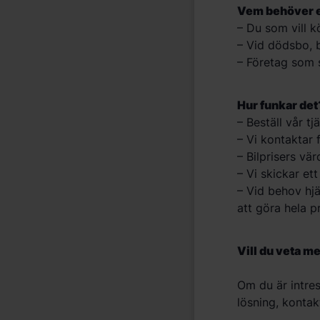
Vem behöver e
– Du som vill k
– Vid dödsbo, b
– Företag som s
Hur funkar det
– Beställ vår tj
– Vi kontaktar 
– Bilprisers v
– Vi skickar ett
– Vid behov hjä
att göra hela 
Vill du veta m
Om du är intre
lösning, kontak