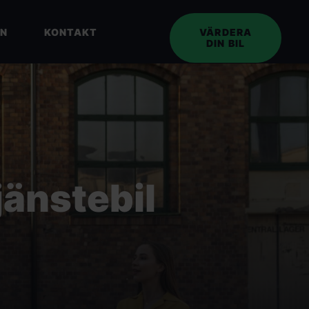
EN
KONTAKT
VÄRDERA
DIN BIL
jänstebil