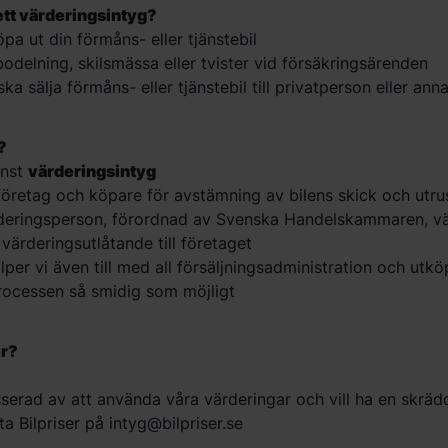
tt värderingsintyg?
öpa ut din förmåns- eller tjänstebil
odelning, skilsmässa eller tvister vid försäkringsärenden
ka sälja förmåns- eller tjänstebil till privatperson eller ann
?
änst
värderingsintyg
företag och köpare för avstämning av bilens skick och utru
ärderingsperson, förordnad av Svenska Handelskammaren, vä
 värderingsutlåtande till företaget
lper vi även till med all försäljningsadministration och utkö
processen så smidig som möjligt
er?
sserad av att använda våra värderingar och vill ha en skrä
ta Bilpriser på
intyg@bilpriser.se