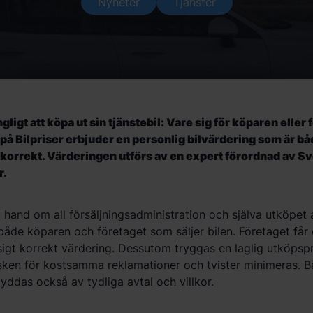
Nyheter
Tjänster
ngligt att köpa ut sin tjänstebil: Vare sig för köparen elle
i på Bilpriser erbjuder en personlig bilvärdering som är b
korrekt. Värderingen utförs av en expert förordnad av S
r.
 hand om all försäljningsadministration och själva utköpet a
både köparen och företaget som säljer bilen. Företaget får
igt korrekt värdering. Dessutom tryggas en laglig utköpsp
isken för kostsamma reklamationer och tvister minimeras. B
ddas också av tydliga avtal och villkor.