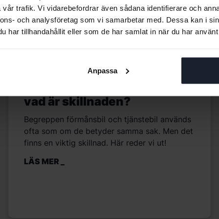
vår trafik. Vi vidarebefordrar även sådana identifierare och anna
nnons- och analysföretag som vi samarbetar med. Dessa kan i sin
har tillhandahållit eller som de har samlat in när du har använt 
Tjänster
Anpassa
Förmånsbil eller tjänstebil –
vad är skillnaden?
Begreppen förmånsbil och tjänstebil används
ofta som om de betyder samma sak. Men det
finns en viktig skillnad. Här reder vi ut!
LÄS MER