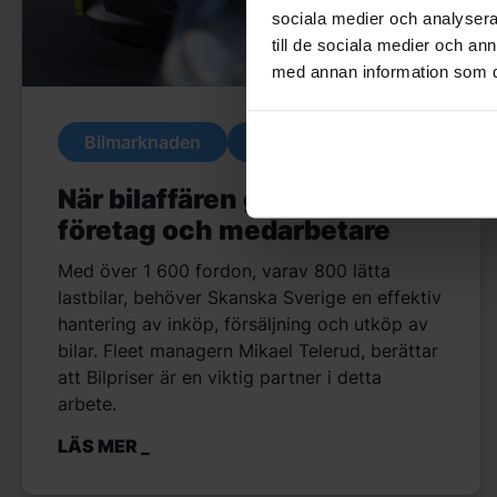
sociala medier och analysera 
till de sociala medier och a
med annan information som du 
Bilmarknaden
Tjänster
När bilaffären gynnar både
företag och medarbetare
Med över 1 600 fordon, varav 800 lätta
lastbilar, behöver Skanska Sverige en effektiv
hantering av inköp, försäljning och utköp av
bilar. Fleet managern Mikael Telerud, berättar
att Bilpriser är en viktig partner i detta
arbete.
LÄS MER