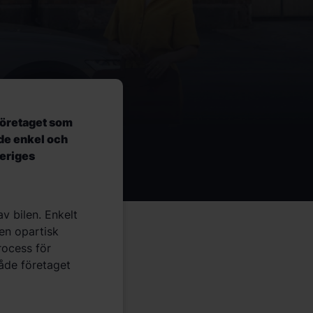
r företaget som
åde enkel och
veriges
v bilen. Enkelt
 en opartisk
rocess för
åde företaget