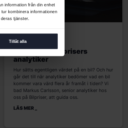
n information från din enhet
 tur kombinera informationen
deras tjänster.
Tjänster
Tillåt alla
En dag som Bilprisers
analytiker
Hur sätts egentligen värdet på en bil? Och hur
går det till när analytiker bedömer vad en bil
kommer vara värd flera år framåt i tiden? Vi
bad Markus Carlsson, senior analytiker hos
oss på Bilpriser, att guida oss.
LÄS MER