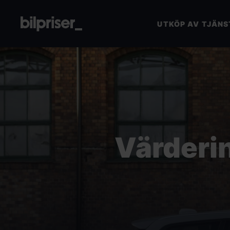
UTKÖP AV TJÄNS
Utköp av tjänstebil
Företagstjänster
+
Bilmarknaden
Värderin
Kontakt
VÄRDERA DIN BIL