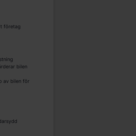
at företag
stning
rderar bilen
p av bilen för
ddarsydd