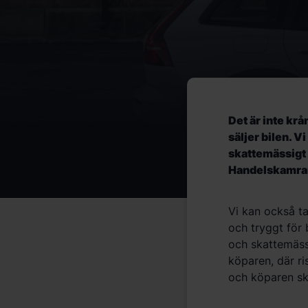
Det är inte krå
säljer bilen. V
skattemässigt 
Handelskamra
Vi kan också ta
och tryggt för 
och skattemäss
köparen, där r
och köparen sky