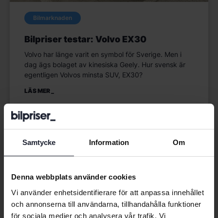
Bilmarknaden
Bilpriser testar: Volvo EX30
Volvo har länge varit en symbol för Sverige. Men i
dag ägs bolaget av kinesiska Geely. Hur svensk är
egentligen Volvos minsta SUV, EX30?
LÄS MER
Samtycke
Information
Om
Denna webbplats använder cookies
Vi använder enhetsidentifierare för att anpassa innehållet
och annonserna till användarna, tillhandahålla funktioner
för sociala medier och analysera vår trafik. Vi