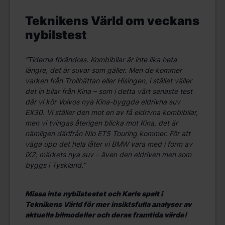
Teknikens Värld om veckans
nybilstest
”
Tiderna förändras. Kombibilar är inte lika heta
längre, det är suvar som gäller. Men de kommer
varken från Trollhättan eller Hisingen, i stället väller
det in bilar från Kina – som i detta vårt senaste test
där vi kör Volvos nya Kina-byggda eldrivna suv
EX30. Vi ställer den mot en av få eldrivna kombibilar,
men vi tvingas återigen blicka mot Kina, det är
nämligen därifrån Nio ET5
Touring
kommer. För att
väga upp det hela låter vi BMW vara med i form av
iX2, märkets nya suv – även den eldriven men som
byggs i Tyskland.
”
Missa inte nybilstestet och Karls spalt i
Teknikens Värld för mer insiktsfulla analyser av
aktuella bilmodeller och deras framtida värde!