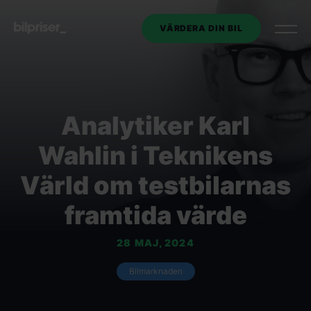
VÄRDERA DIN BIL
Utköp av tjänstebil
Analytiker Karl
Företagstjänster
+
Wahlin i Teknikens
Bilmarknaden
Värld om testbilarnas
framtida värde
Kontakt
28 MAJ, 2024
Om oss
Bilmarknaden
VÄRDERA DIN BIL