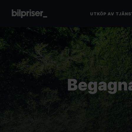
UTKÖP AV TJÄNS
Utköp av tjänstebil
Företagstjänster
+
Bilmarknaden
Begagn
Kontakt
VÄRDERA DIN BIL