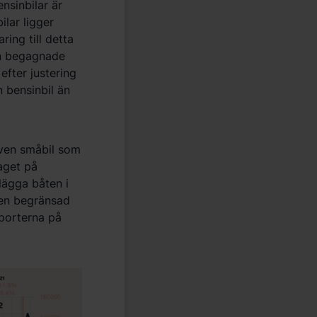
nsinbilar är
lar ligger
ing till detta
 än begagnade
efter justering
 bensinbil än
iven småbil som
aget på
 lägga båten i
r en begränsad
nsporterna på