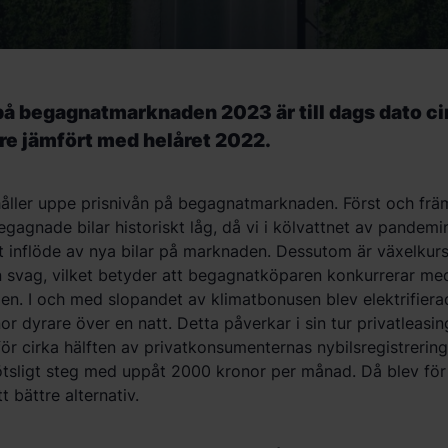
 på begagnatmarknaden 2023 är till dags dato ci
re jämfört med helåret 2022.
 håller uppe prisnivån på begagnatmarknaden. Först och frä
egagnade bilar historiskt låg, då vi i kölvattnet av pandemin
at inflöde av nya bilar på marknaden. Dessutom är växelkur
 svag, vilket betyder att begagnatköparen konkurrerar me
n. I och med slopandet av klimatbonusen blev elektrifiera
nor dyrare över en natt. Detta påverkar i sin tur privatleas
t för cirka hälften av privatkonsumenternas nybilsregistrerin
lötsligt steg med uppåt 2000 kronor per månad. Då blev fö
t bättre alternativ.