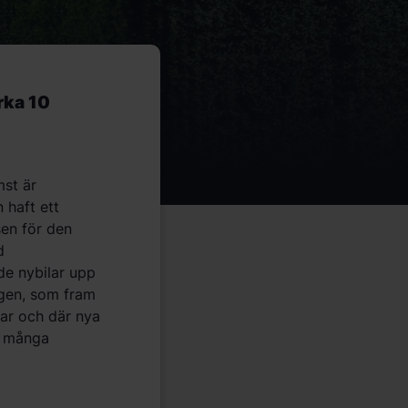
rka 10
mst är
 haft ett
sen för den
d
de nybilar upp
ingen, som fram
gar och där nya
r många