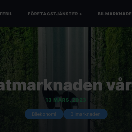
TEBIL
FÖRETAGSTJÄNSTER
+
BILMARKNAD
atmarknaden vår
13 MARS, 2023
Bilekonomi
Bilmarknaden