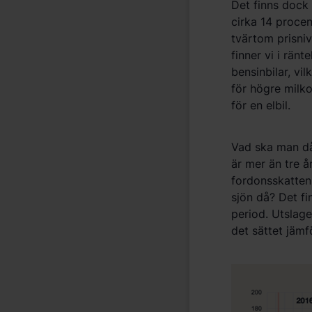
Det finns dock 
cirka 14 proce
tvärtom prisniv
finner vi i rän
bensinbilar, vil
för högre milko
för en elbil.
Vad ska man då
är mer än tre 
fordonsskatten,
sjön då? Det fin
period. Utslaget
det sättet jämf