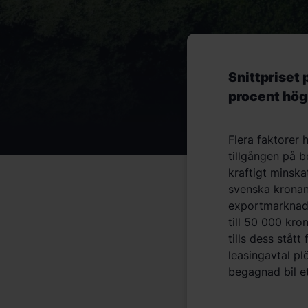
Snittpriset
procent hög
Flera faktorer
tillgången på b
kraftigt minsk
svenska kronan
exportmarknade
till 50 000 kro
tills dess ståt
leasingavtal p
begagnad bil et