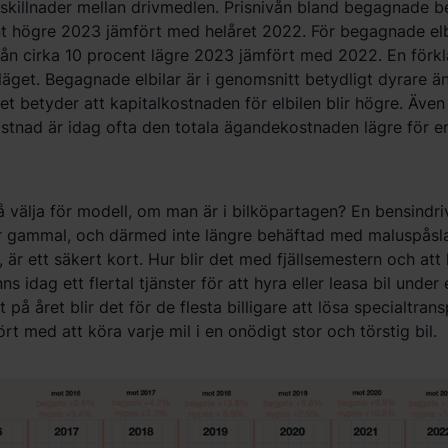
skillnader mellan drivmedlen. Prisnivån bland begagnade be
nt högre 2023 jämfört med helåret 2022. För begagnade elbi
ån cirka 10 procent lägre 2023 jämfört med 2022. En förklar
teläget. Begagnade elbilar är i genomsnitt betydligt dyrare
ket betyder att kapitalkostnaden för elbilen blir högre. Även 
stnad är idag ofta den totala ägandekostnaden lägre för en
 välja för modell, om man är i bilköpartagen? En bensindr
år gammal, och därmed inte längre behäftad med maluspåsl
 är ett säkert kort. Hur blir det med fjällsemestern och att
ns idag ett flertal tjänster för att hyra eller leasa bil unde
 på året blir det för de flesta billigare att lösa specialtra
ört med att köra varje mil i en onödigt stor och törstig bil.