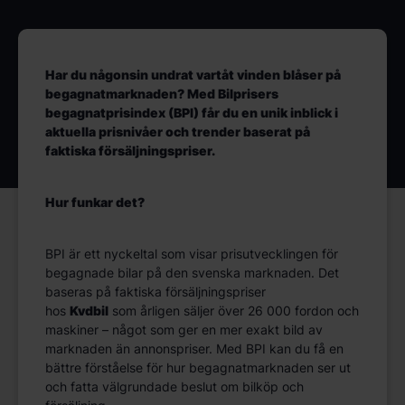
Har du någonsin undrat vartåt vinden blåser på
begagnatmarknaden? Med B
ilprisers
begagnatpris
i
ndex
(BPI)
får du en unik inblick i
aktuella prisnivåer och trender baserat på
faktiska försäljningspriser.
Hur funkar det?
BPI är ett nyckeltal som visar prisutvecklingen för
begagnade bilar på den svenska marknaden. Det
baseras på faktiska försäljningspriser
hos
Kvdbil
som årligen säljer över 26 000 fordon och
maskiner – något som ger en mer exakt bild av
marknaden än annonspriser. Med BPI kan du få en
bättre förståelse för hur begagnatmarknaden ser ut
och fatta välgrundade beslut om bilköp och