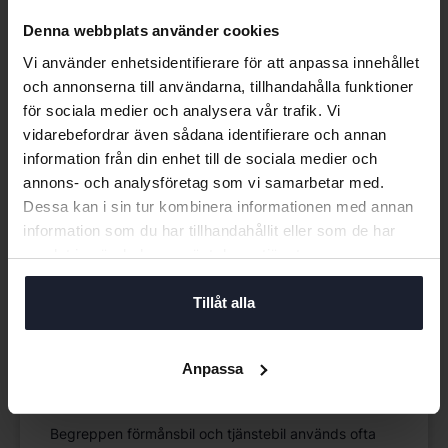
Denna webbplats använder cookies
Vi använder enhetsidentifierare för att anpassa innehållet
och annonserna till användarna, tillhandahålla funktioner
för sociala medier och analysera vår trafik. Vi
vidarebefordrar även sådana identifierare och annan
information från din enhet till de sociala medier och
annons- och analysföretag som vi samarbetar med.
Dessa kan i sin tur kombinera informationen med annan
information som du har tillhandahållit eller som de har
samlat in när du har använt deras tjänster.
Tillåt alla
Tjänster
Anpassa
Förmånsbil eller tjänstebil – vad är
skillnaden?
Begreppen förmånsbil och tjänstebil används ofta