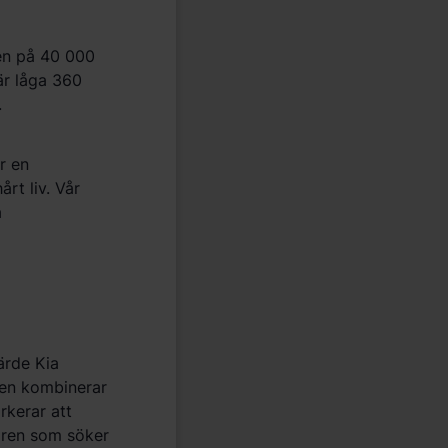
en på 40 000
ä
r l
å
ga 360
.
r en
h
å
rt liv. V
år
a
ä
rde Kia
en kombinerar
kerar att
aren
som s
ö
ker