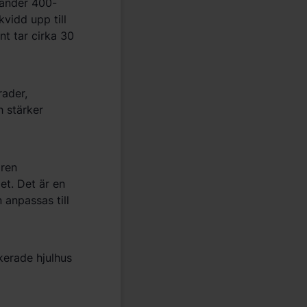
vänder 400-
vidd upp till
ent tar cirka 30
rader,
h stärker
ö
ren
et. Det är en
 anpassas till
erade hjulhus