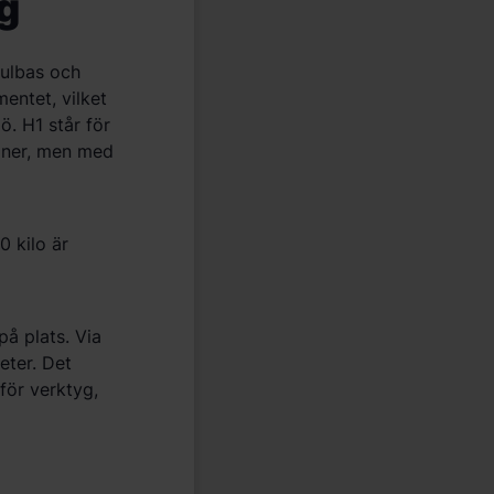
g
julbas och
entet, vilket
jö
. H1 st
år f
ör
oner, men med
0 kilo är
 på
plats. Via
eter. Det
f
ör verktyg,