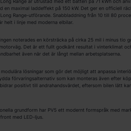
o
Long Range är utrustad med ett batteri på 71 kWh och an
d en maximal laddeffekt på 150 kW. Det ger en officiell räck
i Long Range-utförande. Snabbladdning fr
å
n 10 till 80 proc
är helt i linje med moderna elbilar.
ngen noterades en körsträcka på cirka 25 mil i minus tio g
otorväg. Det är ett fullt godkänt resultat i vinterklimat oc
ändbarhet ä
ven
när det är långt mellan arbetsplatserna.
 modulä
ra l
ösningar som gör
det m
öjligt att anpassa interi
ydda fö
rvarings
alternativ som kan monteras ä
ven efter k
öp
drar positivt till andrahandsvärdet, eftersom bilen lätt kan
tionella grundform har PV5 ett modernt formspr
å
k med mark
 front med LED-ljus.