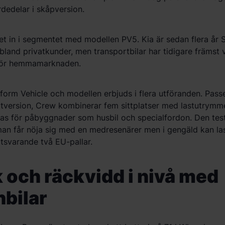
rdedelar i sk
å
pversion.
get in i segmentet med modellen PV5. Kia är sedan flera
å
r 
bland privatkunder, men transportbilar har tidigare främst v
för hemmamarknaden.
tform Vehicle och modellen erbjuds i flera utföranden. Pass
tversion, Crew kombinerar fem sittplatser med lastutrymm
as för p
å
byggnader som husbil och specialfordon. Den tes
man få
r nöja sig med en medresenä
rer men i geng
äld kan la
tsvarande två EU-pallar.
 och r
ä
ckvidd i niv
å
med
bilar