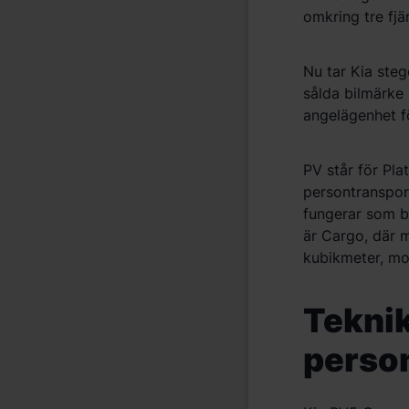
omkring tre fjä
Nu tar Kia ste
s
å
lda bilmärke 
angelägenhet 
PV st
år f
ör Pla
persontranspor
fungerar som b
ä
r Cargo, d
ä
r 
kubikmeter, mo
Teknik
person