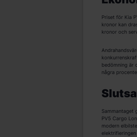
Priset fö
r Kia 
kronor kan dras
kronor och ser
Andrahandsvä
konkurrenskraft
bed
ömning är 
n
å
gra procente
Slutsa
Sammantaget g
PV5
Cargo
Long
modern elbils
elektrifieringen