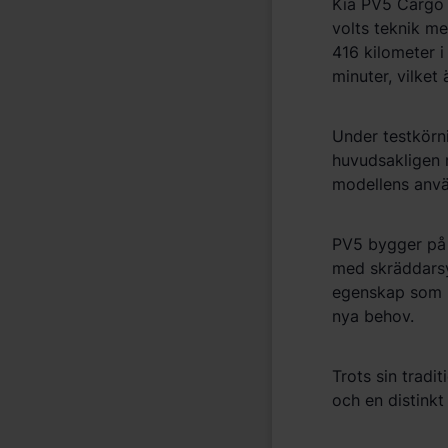
Kia PV5 Carg
volts teknik me
416 kilometer 
minuter, vilket 
Under testkörni
huvudsakligen m
modellens anv
PV5 bygger på
med skr
äddars
egenskap som bi
nya behov.
Trots sin tradi
och en distinkt