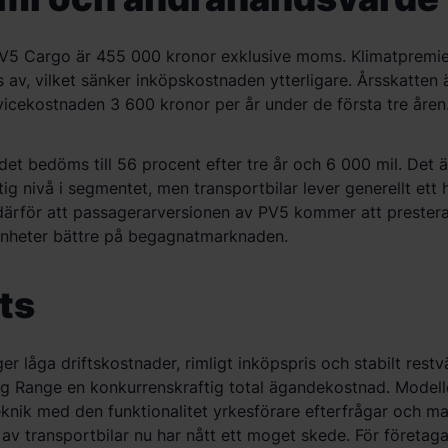
PV5 Cargo
är 455 000 kronor exklusive moms. Klimatpremi
 av, vilket sänker inköpskostnaden ytterligare.
Å
rsskatten 
vicekostnaden 3 600 kronor per
å
r under de första tre
å
ren
rdet bed
öms till 56 procent efter tre
å
r och 6 000 mil. Det ä
ig nivå i segmentet, men transportbilar lever generellt ett 
dä
rf
ör att passagerarversionen av PV5 kommer att prester
nheter bä
ttre p
å begagnatmarknaden.
ts
er l
å
ga
driftskostnader, rimligt ink
ö
pspris och stabilt restv
 Range en konkurrenskraftig total
ä
gandekostnad. Modell
teknik med den
funktionalitet yrkesf
ö
rare
efterfr
å
gar
och mar
 av transportbilar nu har n
å
tt
ett moget skede.
F
ö
r f
ö
retag