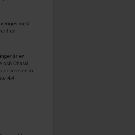
Sveriges mest
arit en
enger är en
e och Chassi
tade versionen
sta 4,4