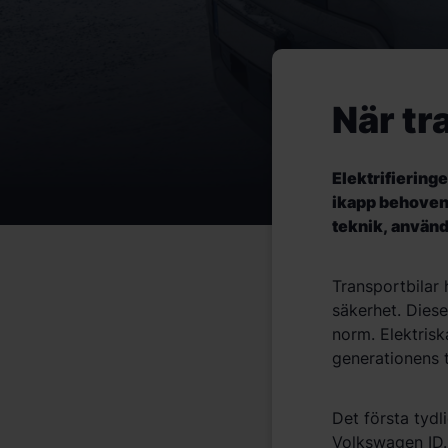
När tr
Elektrifieringe
ikapp behoven
teknik,
anv
ä
nd
Transportbilar 
säkerhet. Dies
norm. Elektrisk
generationens t
Det första tyd
Volkswagen ID.