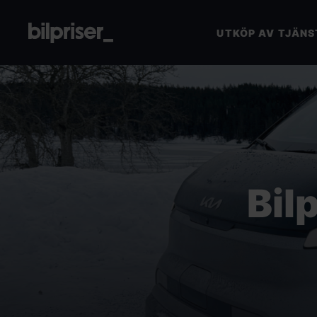
UTKÖP AV TJÄNS
Utköp av tjänstebil
Företagstjänster
+
Bilmarknaden
Bil
Kontakt
VÄRDERA DIN BIL