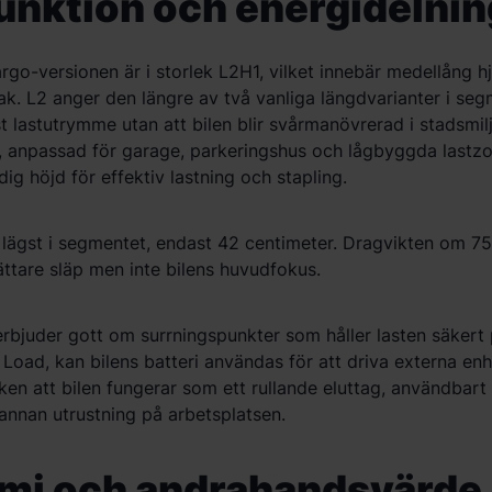
funktion och energidelnin
go-versionen är i storlek L2H1, vilket innebär medell
å
ng h
ak. L2 anger den l
ängre av två vanliga längdvarianter i segm
t lastutrymme utan att bilen blir sv
å
rmanövrerad i stadsmil
, anpassad f
ör garage, parkeringshus och l
å
gbyggda lastz
dig h
ö
jd f
ör effektiv lastning och stapling.
 lägst i segmentet, endast 42 centimeter. Dragvikten om 75
ä
ttare sl
äp men inte bilens huvudfokus.
rbjuder gott om surrningspunkter som h
å
ller lasten säkert
 Load, kan bilens batteri anv
ä
ndas f
ör att driva externa enh
iken att bilen fungerar som ett rullande eluttag, anvä
ndbart 
 annan utrustning på arbetsplatsen.
mi och andrahandsv
ä
rde