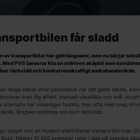
ansportbilen får sladd
n av transportbilar har g
å
tt
l
å
ngsamt
, men nu b
ö
rjar tek
. Med PV5 lanserar Kia en eldriven
sk
å
pbil
som kombiner
bar
r
ä
ckvidd
och
konkurrenskraftigt andrahandsv
ä
rde.
har lä
nge sl
äpat efter personbilar när det gäller teknik, ko
elmotorer med l
å
g effekt, manuell vä
xell
å
da och snål utrustn
a alternativ har visserligen funnits, men ofta med svag drivl
eknik, l
å
ngsam laddning och kort räckvidd.
liga steget mot en modern
elektrifierad transportbil
togs 2
 Buzz. N
ästan 10 000 exemplar rullar i dag på svenska väga