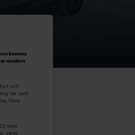
niken komma
ar modern
mfort och
ing har varit
ina, förra
023 med
r, varav