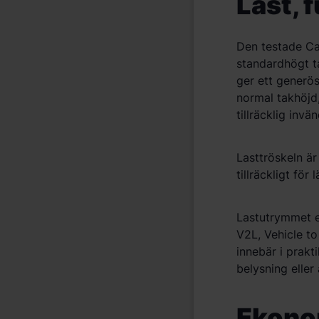
Last, 
Den testade Car
standardhögt
t
ger ett generös
normal takhö
jd
tillräcklig invä
n
Lasttr
ö
skeln
är
tillräckligt fö
r l
Lastutrymmet e
V2L, Vehicle to
innebär i prakt
belysning eller
Ekono